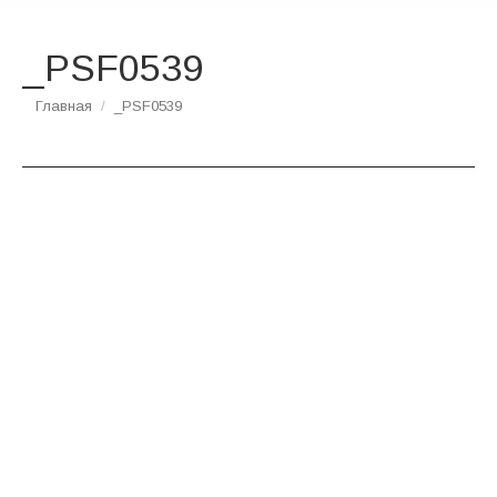
_PSF0539
Вы здесь:
Главная
_PSF0539