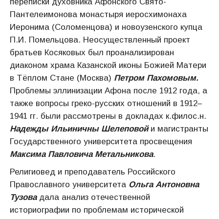
переписки духовника Афонского Свято-
Пантелеимонова монастыря иеросхимонаха
Иеронима (Соломенцова) и новоузенского купца
П.И. Помельцова. Неосуществленный проект
братьев Косяковых был проанализирован
диаконом храма Казанской иконы Божией Матери
в Тёплом Стане (Москва)
Петром Пахомовым.
Проблемы эллинизации Афона после 1912 года, а
также вопросы греко-русских отношений в 1912–
1941 гг. были рассмотрены в докладах к.филос.н.
Надежды Ильиничны Шелеповой
и магистранты
Государственного университета просвещения
Максима Павловича Метальникова
.
Религиовед и преподаватель Российского
Православного университета
Ольга Антоновна
Тузова
дала анализ отечественной
историографии по проблемам исторической