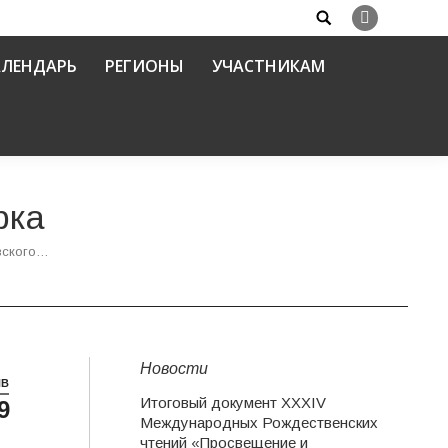
Search:
Вконтакте
АЛЕНДАРЬ
РЕГИОНЫ
УЧАСТНИКАМ
рка
вского…
Новости
НВ
Итоговый документ XXХIV
9
Международных Рождественских
чтений «Просвещение и