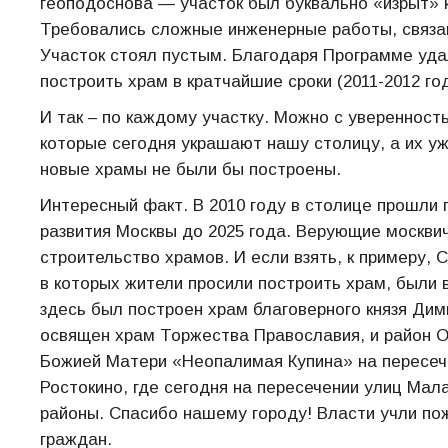
геоподоснова — участок был буквально «изрыт» 
Требовались сложные инженерные работы, связан
Участок стоял пустым. Благодаря Программе уда
построить храм в кратчайшие сроки (2011-2012 го
И так – по каждому участку. Можно с уверенност
которые сегодня украшают нашу столицу, а их уж
новые храмы не были бы построены.
Интересный факт. В 2010 году в столице прошли
развития Москвы до 2025 года. Верующие москвич
строительство храмов. И если взять, к примеру, 
в которых жители просили построить храм, были
здесь был построен храм благоверного князя Дим
освящен храм Торжества Православия, и район О
Божией Матери «Неопалимая Купина» на пересече
Ростокино, где сегодня на пересечении улиц Мал
районы. Спасибо нашему городу! Власти учли п
граждан.