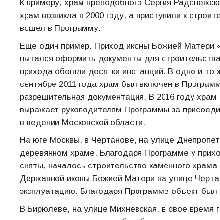
К примеру, храм преподобного Сергия Радонежско
храм возникла в 2000 году, а приступили к строит
вошел в Программу.
Еще один пример. Приход иконы Божией Матери «В
пытался оформить документы для строительства 
прихода обошли десятки инстанций. В одно и то ж
сентябре 2011 года храм был включен в Програм
разрешительная документация. В 2016 году храм 
выражает руководителям Программы за присоедин
в ведении Московской области.
На юге Москвы, в Чертанове, на улице Днепропе
деревянном храме. Благодаря Программе у прихо
сняты, началось строительство каменного храма 
Державной иконы Божией Матери на улице Чертан
эксплуатацию. Благодаря Программе объект был 
В Бирюлеве, на улице Михневская, в свое время 