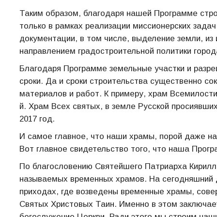
Таким образом, благодаря нашей Программе стр
только в рамках реализации миссионерских задач
документации, в том числе, выделение земли, из
направлением градостроительной политики город
Благодаря Программе земельные участки и разр
сроки. Да и сроки строительства существенно сок
материалов и работ. К примеру, храм Всемилостив
й. Храм Всех святых, в земле Русской просиявших
2017 год.
И самое главное, что наши храмы, порой даже н
Вот главное свидетельство того, что наша Прог
По благословению Святейшего Патриарха Кирилла
называемых временных храмов. На сегодняшний д
приходах, где возведены временные храмы, сове
Святых Христовых Таин. Именно в этом заключае
богослужение Церкви. Ради этого мы строим наш