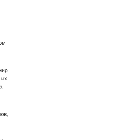
ром
мир
ных
а
ов,