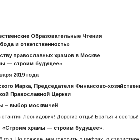
ественские Образовательные Чтения
бода и ответственность»
ству православных храмов в Москве
мы — строим будущее»
варя 2019 года
ского Марка, Председателя Финансово-хозяйствен
кой Православной Церкви
ы – выбор москвичей
тантин Леонидович! Дорогие отцы! Братья и сестры!
и
«Строим храмы — строим будущее»
.
 год. Но прежде чем говорить о цифрах, о статистике