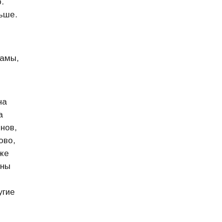
.
ьше.
рамы,
и
на
а
нов,
ово,
уже
оны
угие