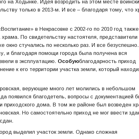
го на Ходынке. Идея возродить на этом месте воинск
ельству только в 2013-м. И все – благодаря тому, что 
оспитание» в Некрасовке с 2002-го по 2010 год также
храма. По свидетельству настоятеля, представители
е окно стучались по несколько раз. И все безуспешно.
му, и благодаря помощи города была получена вся
ввели в эксплуатацию.
Особую
благодарность приход
ение к его территории участка земли, который наход
тровская, верующие много лет молились в небольшом
да появился благодетель, вопросы с документацией 
и приходского дома. В том же районе был возведен х
овская. Но самостоятельно приход не мог ввести зда
сдан.
город выделил участок земли. Однако сложная