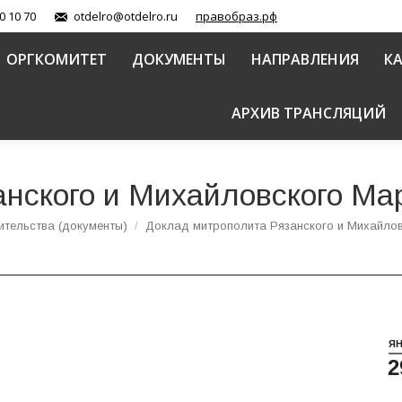
0 10 70
otdelro@otdelro.ru
правобраз.рф
ОРГКОМИТЕТ
ДОКУМЕНТЫ
НАПРАВЛЕНИЯ
К
АРХИВ ТРАНСЛЯЦИЙ
нского и Михайловского Ма
тельства (документы)
Доклад митрополита Рязанского и Михайло
Я
2