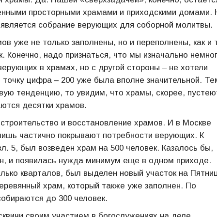
енными просторными храмами и приходскими домами. 
 является собрание верующих для соборной молитвы.
ов уже не только заполнены, но и переполнены, как и 
к. Конечно, надо признаться, что мы изначально немно
ерующих в храмах, но с другой стороны – не хотели
ю точку цифра – 200 уже была вполне значительной. Те
ую тенденцию, то увидим, что храмы, скорее, пустею
аются десятки храмов.
 строительство и восстановление храмов. И в Москве
ишь частично покрывают потребности верующих. К
л. 5, был возведен храм на 500 человек. Казалось бы,
ен, и появилась нужда минимум еще в одном приходе.
олько кварталов, был выделен новый участок на Пятни
еревянный храм, который также уже заполнен. По
собираются до 300 человек.
сквичи своим участием в богослужениях на деле