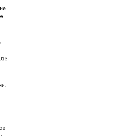
 не
ие
е
013-
ми.
ное
я