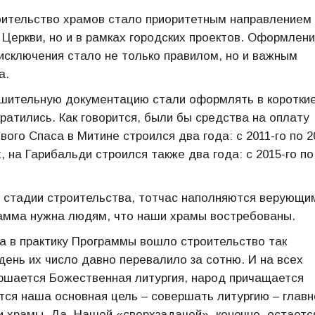
оительство храмов стало приоритетным направлением
 Церкви, но и в рамках городских проектов. Оформлен
 исключения стало не только правилом, но и важным
а.
ешительную документацию стали оформлять в коротки
ратились. Как говорится, были бы средства на оплату
ого Спаса в Митине строился два года: с 2011-го по 2
, на Гарибальди строился также два года: с 2015-го по
а стадии строительства, тотчас наполняются верующи
рамма нужна людям, что наши храмы востребованы.
 в практику Программы вошло строительство так
ень их число давно перевалило за сотню. И на всех
ршается Божественная литургия, народ причащается
тся наша основная цель – совершать литургию – глав
и храмы. Да. Нашей «сверхзадачей», конечно, остаетс