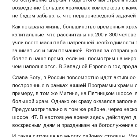
возведение больших храмовых комплексов с кам
не будем забывать, что первоочередной задачей
Как показала жизнь, большинство временных храм
капитальные, что рассчитаны на 200 и 300 челове
учли всего масштаба назревшей необходимости в
заниматься и гигантоманией. Взятая за отправну
более в наше время, если мы посмотрим на миров
чем наполняются. В Западной Европе в год прод
Слава Богу, в России повсеместно идет активное
построенные в рамках
нашей
Программы храмы л
примеру, в том же Митине, на Пятницком шоссе, в
большой храм. Однако он сразу оказался заполн
Предусмотрительно в том же районе, через неск
шоссе, 47. В настоящее время здесь действует д
воскресным дням и праздникам на богослужения 
И такая ситуация во многих районах столицы. Мо