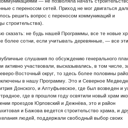
коммуникациями — не позволяла начать строительство
ные с переносом сетей. Приход не мог двигаться дал
лось решить вопрос с переносом коммуникаций и
ды строительства).
ью сказать: не будь нашей Программы, все те новые х
е более сотни, если учитывать деревянные, — все эт
 публичные слушания по обсуждению генерального пла
и активно участвовали, высказывались, в том числе, з
Северо-Восточный округ, то здесь более половины райо
 включены в нашу Программу. Это и Северное Медведк
итрия Донского, и Алтуфьевское, где был возведен и 
традное, где в прошлом году освятили новый храм ик
нии проездов Юрловский и Дежнёва, это и район
ахитовая и Бажова ведется строительство храма, и др
ожелания людей, поддержали свободный выбор своих