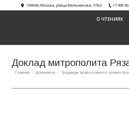
109044, Москва, улица Мельникова, 7/9с2
+7 495 65
О ЧТЕНИЯХ
Доклад митрополита Ряза
Вы здесь:
Главная
Документы
Традиции православного храмострои