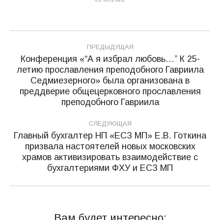
Навигация
ПРЕДЫДУЩАЯ
по
Конференция «“А я избрал любовь…” К 25-
летию прославления преподобного Гавриила
записям
Седмиезерного» была организована в
Предыдущая
преддверие общецерковного прославления
запись:
преподобного Гавриила
СЛЕДУЮЩАЯ
Главный бухгалтер НП «ЕСЗ МП» Е.В. Готкина
призвала настоятелей новых московских
Следующая
храмов активизировать взаимодействие с
запись:
бухгалтериями ФХУ и ЕСЗ МП
Вам будет интересно: