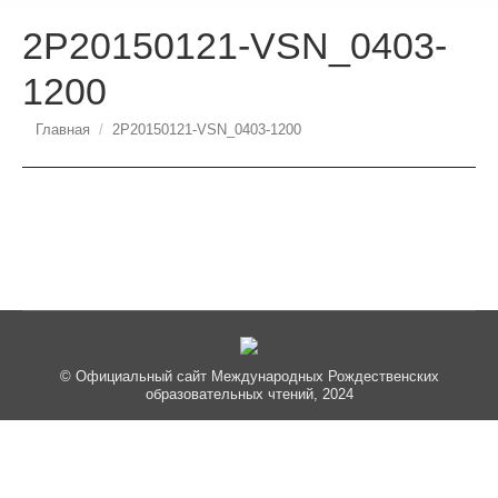
2P20150121-VSN_0403-
1200
Вы здесь:
Главная
2P20150121-VSN_0403-1200
© Официальный сайт Международных Рождественских
образовательных чтений, 2024