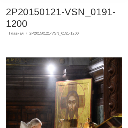
2P20150121-VSN_0191-
1200
Вы здесь:
Главная
2P20150121-VSN_0191-1200