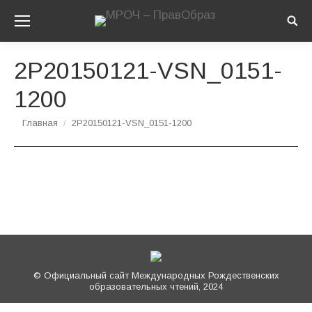
Sear
2P20150121-VSN_0151-
1200
Вы здесь:
Главная
2P20150121-VSN_0151-1200
© Официальный сайт Международных Рождественских
образовательных чтений, 2024