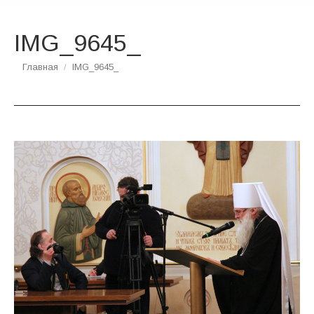
IMG_9645_
Вы здесь:
Главная
IMG_9645_