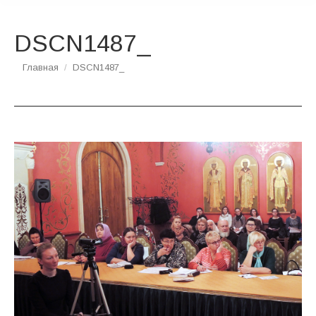
DSCN1487_
Вы здесь:
Главная
DSCN1487_