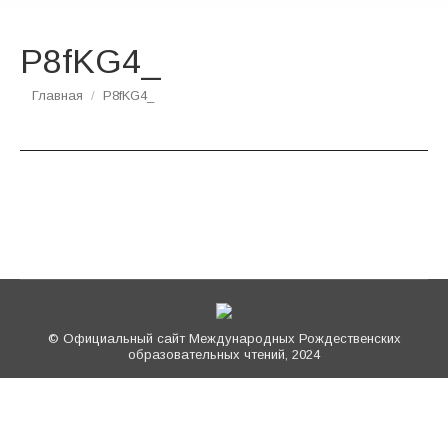
P8fKG4_
Вы здесь:
Главная
P8fKG4_
© Официальный сайт Международных Рождественских
образовательных чтений, 2024