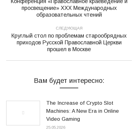
по
Конференция «Православное краеведение и
просвещение» ХХХ Международных
Предыдущая
записям
образовательных чтений
запись:
СЛЕДУЮЩАЯ
Круглый стол по проблемам старообрядных
приходов Русской Православной Церкви
Следующая
прошел в Москве
запись:
Вам будет интересно:
The Increase of Crypto Slot
Machines: A New Era in Online
Video Gaming
25.05.2026