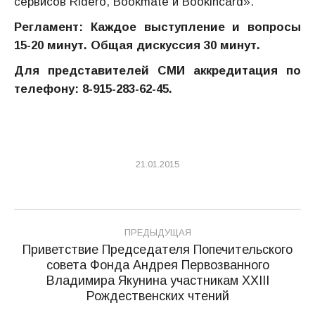
сервисов Ridero, Bookmate и Bookincard».
Регламент: Каждое выступление и вопросы
15-20 минут. Общая дискуссия 30 минут.
Для представителей СМИ аккредитация по
телефону: 8-915-283-62-45.
21.01.2015
Навигация
ПРЕДЫДУЩАЯ
по
Приветствие Председателя Попечительского
совета Фонда Андрея Первозванного
записям
Предыдущая
Владимира Якунина участникам ХХIII
запись:
Рождественских чтений