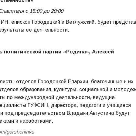
тственность»
пасителя с 15:00 до 20:00
Н, епископ Городецкий и Ветлужский, будет предста
езультаты ее деятельности.
 политической партии «Родина», Алексей
листы отделов Городецкой Епархии, благочинные и их
отделов образования, культуры, социальной и молоде
сты по международной деятельности, ведущие
пециалисты ГУФСИН, директора, педагоги и учащиеся
ии под председательством Владыки Августина будут
иками и наработками.
com/gorsheninva