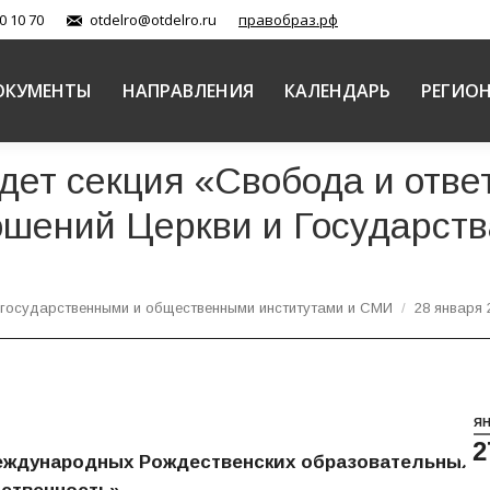
0 10 70
otdelro@otdelro.ru
правобраз.рф
ОКУМЕНТЫ
НАПРАВЛЕНИЯ
КАЛЕНДАРЬ
РЕГИО
йдет секция «Свобода и отв
ошений Церкви и Государств
 государственными и общественными институтами и СМИ
28 января
Я
2
 Международных Рождественских образовательных