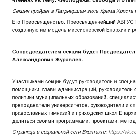
чтениях на тему: «Молодежь: свобода и отве
Секция пройдет в Патриаршем зале Храма Христа С
Его Преосвященство, Преосвященнейший АВГУСТИ
созданную им модель миссионерской Епархии и р
Сопредседателем секции будет Председатель
Александрович Журавлев.
Участниками секции будут руководители и специа
помощники, главы администраций, руководители 
политики муниципальных образований, специали
преподаватели университетов, руководители и с
православных гимназий и приходских школ Епарх
делиться своими программами, проектами, метод
Страница в социальной сети Вконтакте:
https://vk.