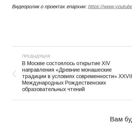
Видеоролик о проектах епархии:
https://www.youtu
Навигация
ПРЕДЫДУЩАЯ
по
В Москве состоялось открытие XIV
направления «Древние монашеские
записям
традиции в условиях современности» ХХVII
Предыдущая
Международных Рождественских
запись:
образовательных чтений
Вам бу