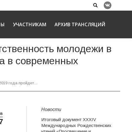
Search:
Вконтакте
НЫ
УЧАСТНИКАМ
АРХИВ ТРАНСЛЯЦИЙ
етственность молодежи в
а в современных
 2019 года пройдет…
Новости
НВ
Итоговый документ XXХIV
7
Международных Рождественских
чтений «Просвещение и