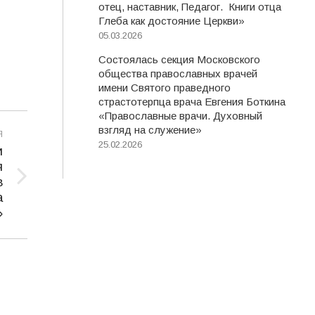
отец, наставник, Педагог. Книги отца
Глеба как достояние Церкви»
05.03.2026
Состоялась секция Московского
общества православных врачей
имени Святого праведного
страстотерпца врача Евгения Боткина
«Православные врачи. Духовный
взгляд на служение»
Я
25.02.2026
и
я
в
а
»