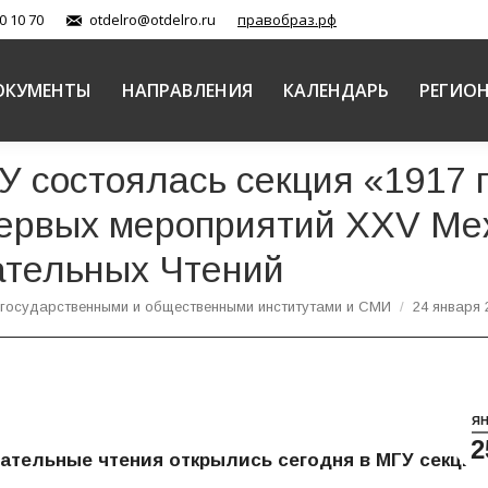
0 10 70
otdelro@otdelro.ru
правобраз.рф
ОКУМЕНТЫ
НАПРАВЛЕНИЯ
КАЛЕНДАРЬ
РЕГИО
У состоялась секция «1917 г
 первых мероприятий XXV М
ательных Чтений
 государственными и общественными институтами и СМИ
24 января
Я
2
тельные чтения открылись сегодня в МГУ секцие