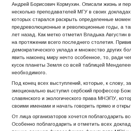
Андрей Борисович Кормухин. Описали жизнь и пер
несколько преподавателей МГУ в своих докладах
которых старался раскрыть определенные момент
предреволюционные и революционные годы, а та
лет назад. Как метко отметил Владыка Августин 
на протяжении всего последнего столетия. Приви
демократического уклада и множество других бо
явить наконец миру нечто особенное, то, ради ч
кусок планеты Земля со всей таблицей Менделее
необходимого.
Под конец всех выступлений, которые, к слову, з
эмоционально выступил сербский профессор Бо
славянского и экологического права МНЭПУ, кото
своими именами и начать говорить прямо и открыт
От лица организаторов хочется поблагодарить все
Особенно поблагодарить и отметить всех докладч