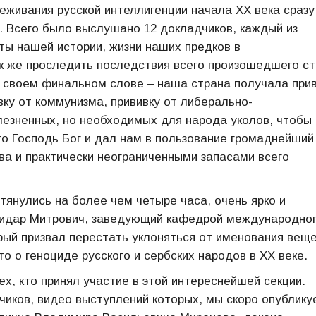
еживания русской интеллигенции начала XX века сразу
. Всего было выслушано 12 докладчиков, каждый из
ы нашей истории, жизни наших предков в
к же проследить последствия всего произошедшего ст
в своем финальном слове – наша страна получала при
вку от коммунизма, прививку от либерально-
лезненных, но необходимых для народа уколов, чтобы
его Господь Бог и дал нам в пользование громаднейший
ва и практически неограниченными запасами всего
атянулись на более чем четыре часа, очень ярко и
жидар Митрович, заведующий кафедрой международног
рый призвал перестать уклоняться от именования вещ
о о геноциде русского и сербских народов в XX веке.
х, кто принял участие в этой интереснейшей секции.
иков, видео выступлений которых, мы скоро опублику