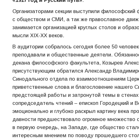
«1917 год и Русский путь»
.
Организаторами секции выступили философский 
с обществом и СМИ, а так же православное движ
занимается организацией круглых столов и обра
мысли XIX-XX веков.
В аудитории собралось сегодня более 50 человек
преподавали и общественные деятели. Обязаннос
декана философского факультета, Козырев Алекс
присутствующим обратился Александр Владимиро
Синодального отдела по взаимоотношениям Церк
приветственные слова и благословение нашего С
предстоящей работы и затронутой темы в стена
сопредседатель чтений – епископ Городецкий и Ве
эмоционально и глубоко раскрыл картину века п
давности предшествовало огромное множество с
в первую очередь, на Западе, где общество стало
интересным мнением по поводу прошедшего стол