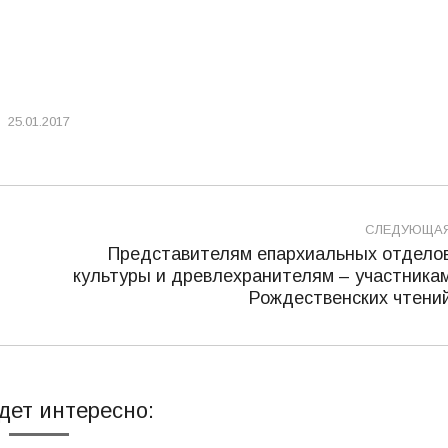
25.01.2017
СЛЕДУЮЩА
Представителям епархиальных отдело
культуры и древлехранителям – участника
Следующая
Рождественских чтени
запись:
дет интересно: