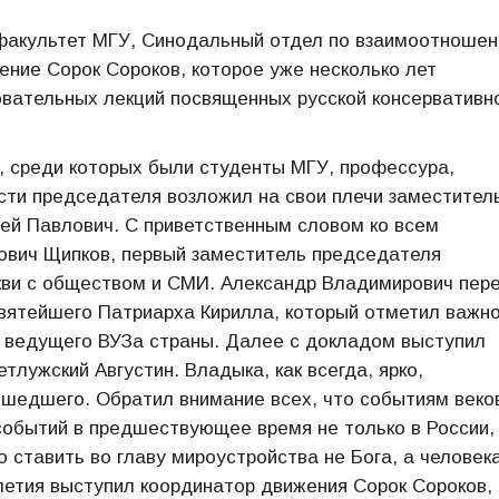
факультет МГУ, Синодальный отдел по взаимоотноше
ение Сорок Сороков, которое уже несколько лет
зовательных лекций посвященных русской консервативн
, среди которых были студенты МГУ, профессура,
ти председателя возложил на свои плечи заместител
ей Павлович. С приветственным словом ко всем
вич Щипков, первый заместитель председателя
ви с обществом и СМИ. Александр Владимирович пер
вятейшего Патриарха Кирилла, который отметил важн
х ведущего ВУЗа страны. Далее с докладом выступил
тлужский Августин. Владыка, как всегда, ярко,
рошедшего. Обратил внимание всех, что событиям веко
обытий в предшествующее время не только в России, 
 ставить во главу мироустройства не Бога, а человек
етия выступил координатор движения Сорок Сороков,