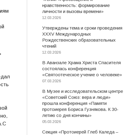
нравственность: формирование
ниям
личности и вызовы времени»
12.03.2026
ой
Утверждены тема и сроки проведения
XXXV Международных
Рождественских образовательных
чтений
12.03.2026
ь
В Аванзале Храма Христа Спасителя
состоялась конференция
«Святоотеческое учение о человеке»
едал
07.03.2026
ость
В Музее и исследовательском центре
«Советский Союз: вера и люди»
прошла конференция «Памяти
вой
протоиерея Бориса Гузнякова. К 30-
летию со дня кончины»
но,
05.03.2026
а.С
Секция «Протоиерей Глеб Каледа –